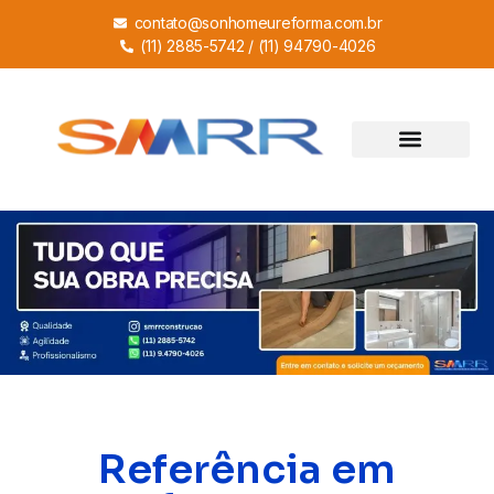
contato@sonhomeureforma.com.br
(11) 2885-5742 / (11) 94790-4026
Referência em