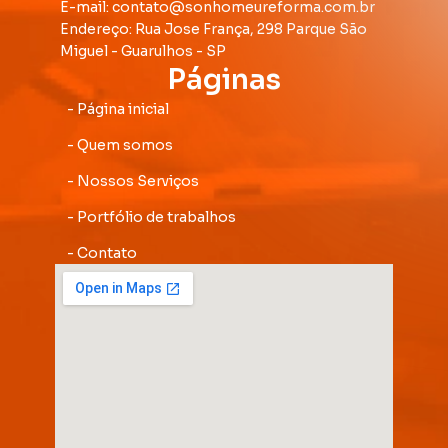
E-mail: contato@sonhomeureforma.com.br
Endereço: Rua Jose França, 298 Parque São
Miguel - Guarulhos - SP
Páginas
- Página inicial
- Quem somos
- Nossos Serviços
- Portfólio de trabalhos
- Contato