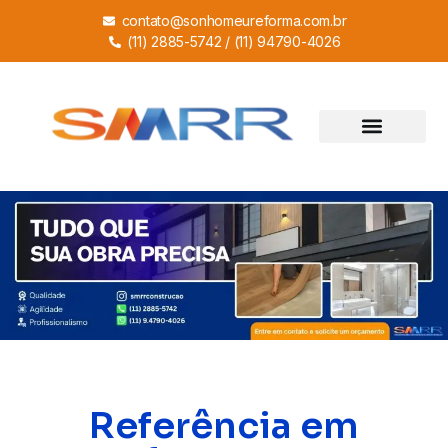
contato@sonhomeureforma.com.br
(11) 2885-5742 / (11) 94790-4026
Referência em