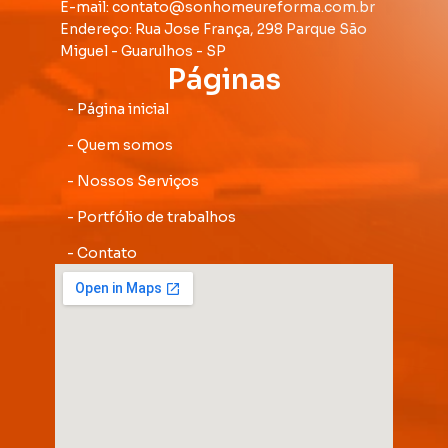
E-mail: contato@sonhomeureforma.com.br
Endereço: Rua Jose França, 298 Parque São
Miguel - Guarulhos - SP
Páginas
- Página inicial
- Quem somos
- Nossos Serviços
- Portfólio de trabalhos
- Contato